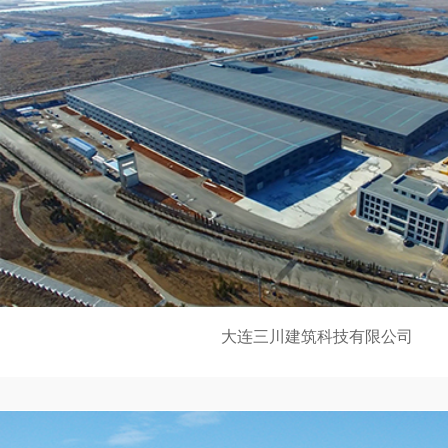
大连三川建筑科技有限公司